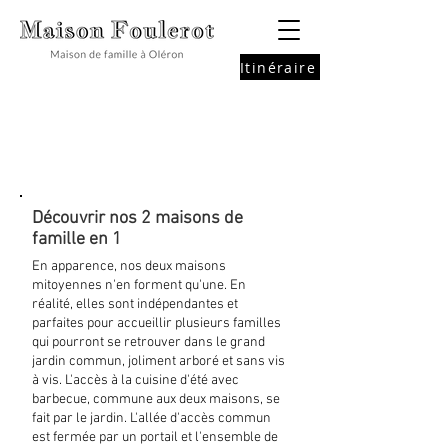
Itinéraire
Maison Foulerot
Maison de famille à Oléron
Maison de vacances à Oléron
MAISONS​
Découvrir nos 2 maisons de
famille en 1
En apparence, nos deux maisons
mitoyennes n'en forment qu'une. En
réalité, elles sont indépendantes et
parfaites pour accueillir plusieurs familles
qui pourront se retrouver dans le grand
jardin commun, joliment arboré et sans vis
à vis. L'accès à la cuisine d'été avec
barbecue, commune aux deux maisons, se
fait par le jardin. L'allée d'accès commun
est fermée par un portail et l'ensemble de